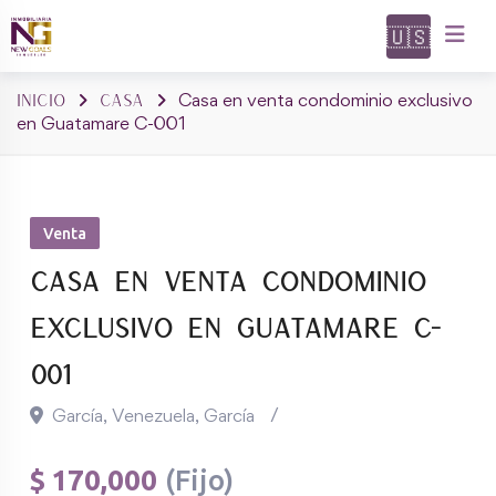
Skip
🇺🇸
to
Propieda
content
Inicio
Casa
Casa en venta condominio exclusivo
en Guatamare C-001
Venta
Casa en venta condominio
exclusivo en Guatamare C-
001
García, Venezuela
,
García
$
170,000
(Fijo)