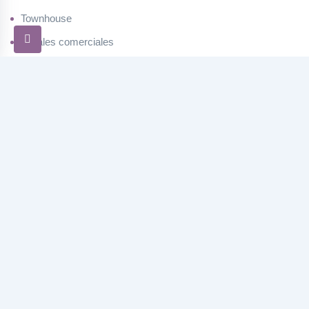
Townhouse
Locales comerciales
Oficinas
Terrenos
Galpones
Restaurantes
Proyectos
Vacacional
Horario
Lunes a Viernes:
8:30 am a 5:00 pm.