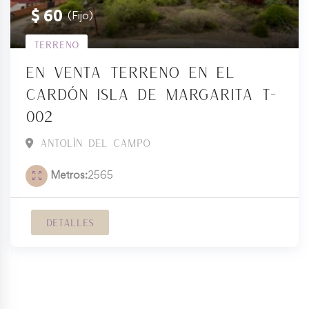
$
60
(Fijo)
Terreno
En venta terreno en El
Cardón Isla de Margarita T-
002
Antolín del Campo
Metros
2565
Detalles