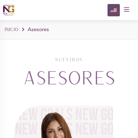
Propieda
Inicio
Asesores
NUESTROS
Asesores