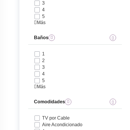
3
4
5
Más
Baños
1
2
3
4
5
Más
Comodidades
TV por Cable
Aire Acondicionado