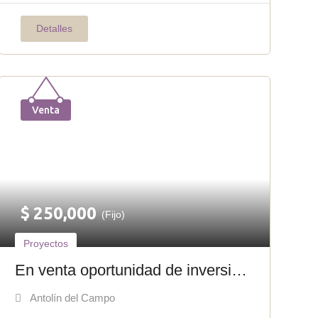
Detalles
Venta
$
250,000
(Fijo)
Proyectos
En venta oportunidad de inversión
en Playa El Agua P-008
Antolín del Campo