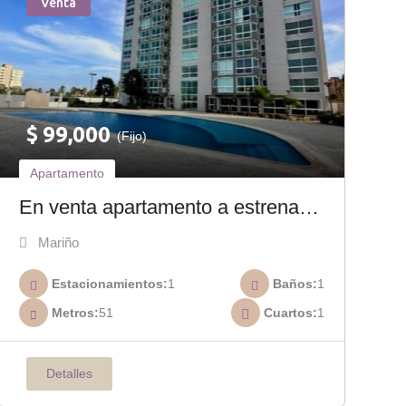
Venta
$
99,000
(Fijo)
Apartamento
En venta apartamento a estrenar
Residencias Coralina A-030
Mariño
Estacionamientos
1
Baños
1
Metros
51
Cuartos
1
Detalles