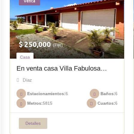
Venta
$
250,000
(Fijo)
Casa
En venta casa Villa Fabulosa
ubicada en el rinconcito C-014
Díaz
Estacionamientos
6
Baños
6
Metros
5815
Cuartos
6
Detalles