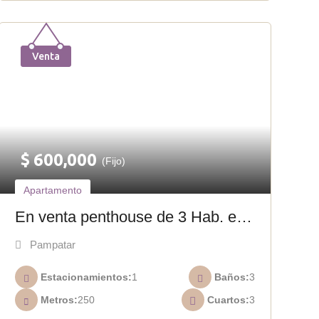
Venta
$
600,000
(Fijo)
Apartamento
En venta penthouse de 3 Hab. en
Playa Real A-029
Pampatar
Estacionamientos
1
Baños
3
Metros
250
Cuartos
3