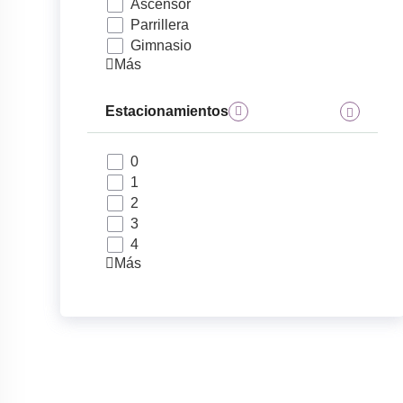
Ascensor
Parrillera
Gimnasio
Más
Estacionamientos
0
1
2
3
4
Más