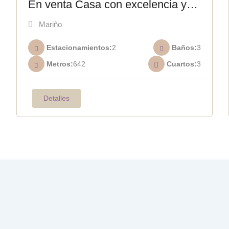
En venta Casa con excelencia y
amplitud en Costa Azul C-012
Mariño
Estacionamientos
2
Baños
3
Metros
642
Cuartos
3
Detalles