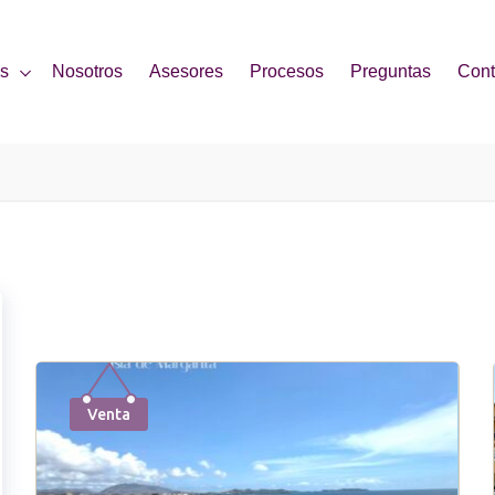
es
Nosotros
Asesores
Procesos
Preguntas
Cont
Showing 1–10 of 70 results
Venta