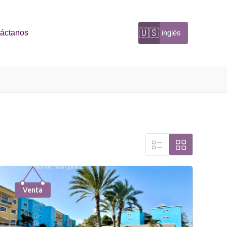
🇺🇸
áctanos
inglés
Venta