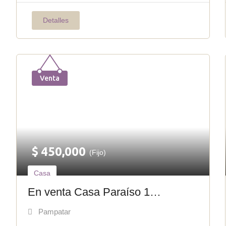
Detalles
Venta
$
450,000
(Fijo)
Casa
En venta Casa Paraíso 1
exclusividad en Pampatar C-013
Pampatar