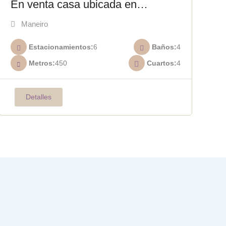
En venta casa ubicada en
urbanización privada Paraíso I C-
Maneiro
011
Estacionamientos
6
Baños
4
Metros
450
Cuartos
4
Detalles