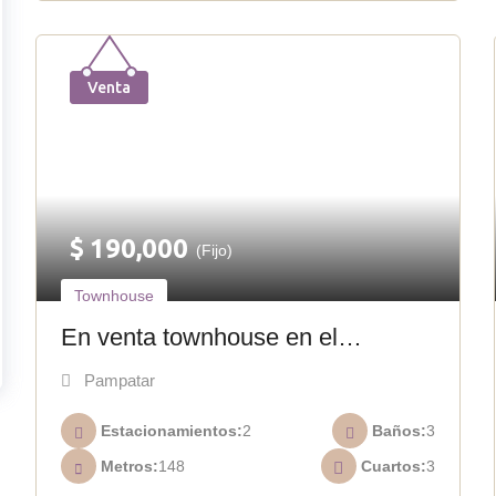
Venta
$
190,000
(Fijo)
Townhouse
En venta townhouse en el
conjunto Casas De Corintia TH-
Pampatar
014
Estacionamientos
2
Baños
3
Metros
148
Cuartos
3