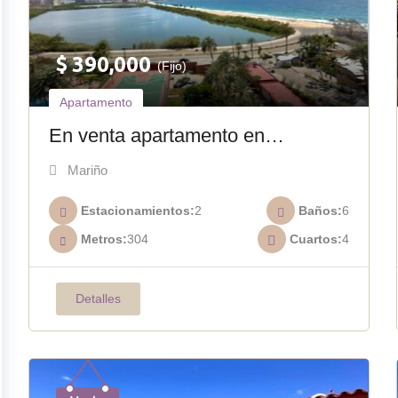
$
390,000
(Fijo)
Apartamento
En venta apartamento en
Residencia Remanso el morro A-
Mariño
032
Estacionamientos
2
Baños
6
Metros
304
Cuartos
4
Detalles