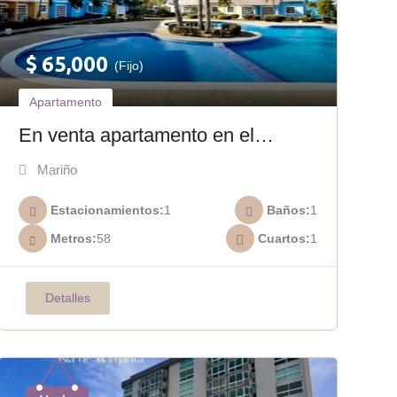
$
65,000
(Fijo)
Apartamento
En venta apartamento en el
conjunto La Marina A-031
Mariño
Estacionamientos
1
Baños
1
Metros
58
Cuartos
1
Detalles