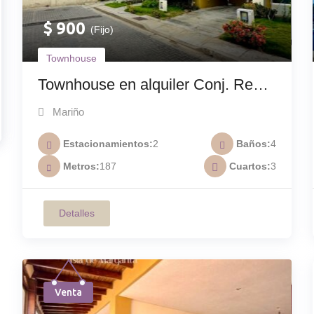
$
900
(Fijo)
Townhouse
Townhouse en alquiler Conj. Res.
Smolville TH-006
Mariño
Estacionamientos
2
Baños
4
Metros
187
Cuartos
3
Detalles
Venta