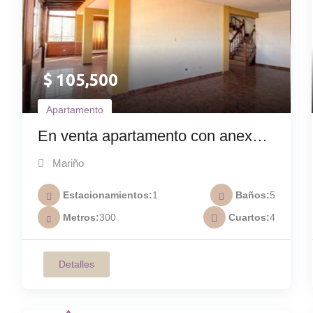
$
105,500
Apartamento
En venta apartamento con anexo
en Sabanamar A-017
Mariño
Estacionamientos
1
Baños
5
Metros
300
Cuartos
4
Detalles