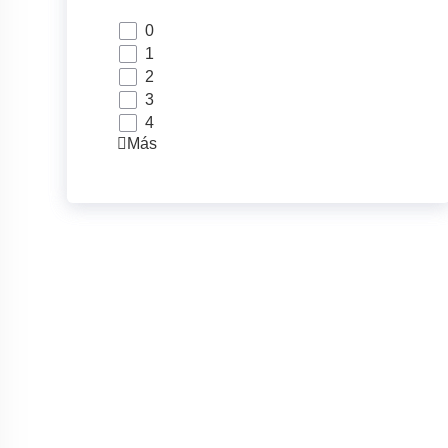
0
1
2
3
4
Más