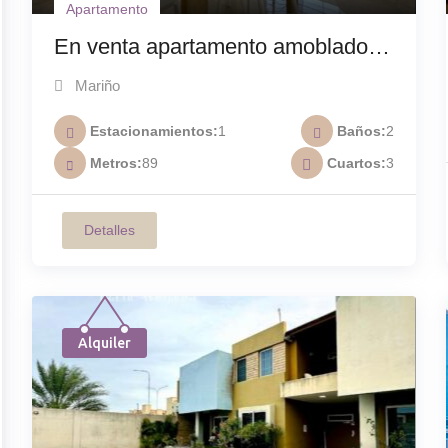
Apartamento
En venta apartamento amoblado
en Residencias Pinamar A-012
Mariño
Estacionamientos
1
Baños
2
Metros
89
Cuartos
3
Detalles
Alquiler