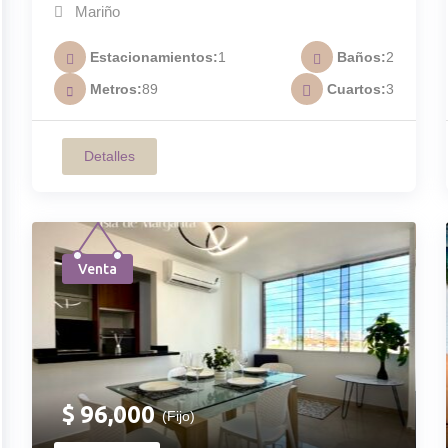
en Residencias Pinamar A-010
Mariño
Estacionamientos
1
Baños
2
Metros
89
Cuartos
3
Detalles
Venta
$
96,000
(Fijo)