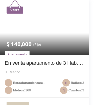
Venta
$
140,000
(Fijo)
Apartamento
En venta apartamento de 3 Hab.
en Villas de Margarita A-028
Mariño
Estacionamientos
1
Baños
3
Metros
160
Cuartos
3