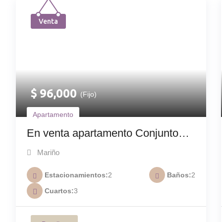
Venta
$
96,000
(Fijo)
Apartamento
En venta apartamento Conjunto
Residencial Casa Caribe A-027
Mariño
Estacionamientos
2
Baños
2
Cuartos
3