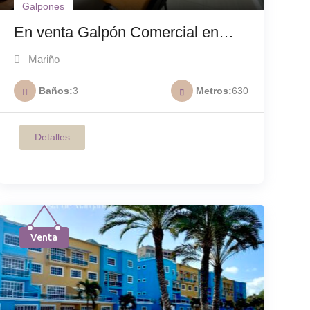
Galpones
En venta Galpón Comercial en
ubicación estratégica G-001
Mariño
Baños
3
Metros
630
Detalles
Venta