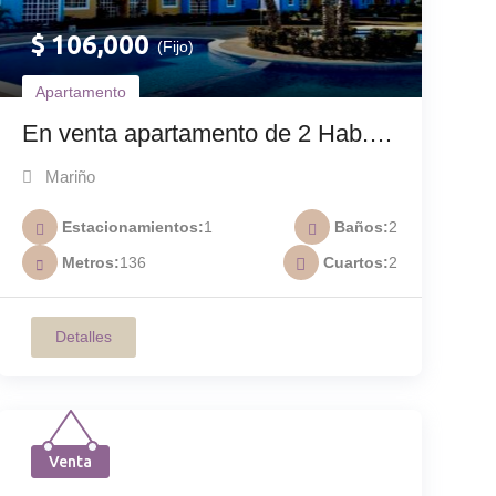
$
106,000
(Fijo)
Apartamento
En venta apartamento de 2 Hab.
en La Marina A-015
Mariño
Estacionamientos
1
Baños
2
Metros
136
Cuartos
2
Detalles
Venta