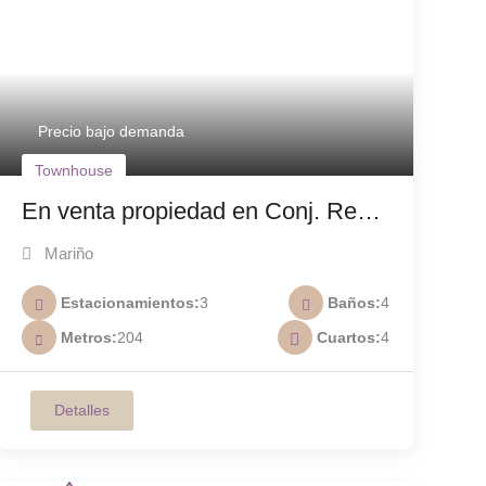
Precio bajo demanda
Townhouse
En venta propiedad en Conj. Resd.
Royal Crown Porlamar TH-012
Mariño
Estacionamientos
3
Baños
4
Metros
204
Cuartos
4
Detalles