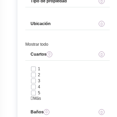
Tipo de propiedad
Ubicación
Mostrar todo
Cuartos
1
2
3
4
5
Más
Baños