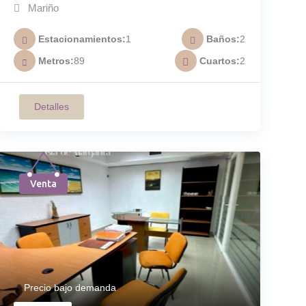
Residencia Esparta Suites A-011
Mariño
Estacionamientos
1
Baños
2
Metros
89
Cuartos
2
Detalles
Venta
Precio bajo demanda