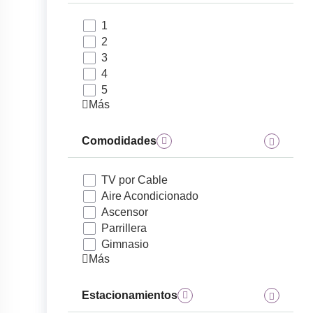
1
2
3
4
5
Más
Comodidades
TV por Cable
Aire Acondicionado
Ascensor
Parrillera
Gimnasio
Más
Estacionamientos