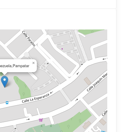
×
nezuela,Pampatar