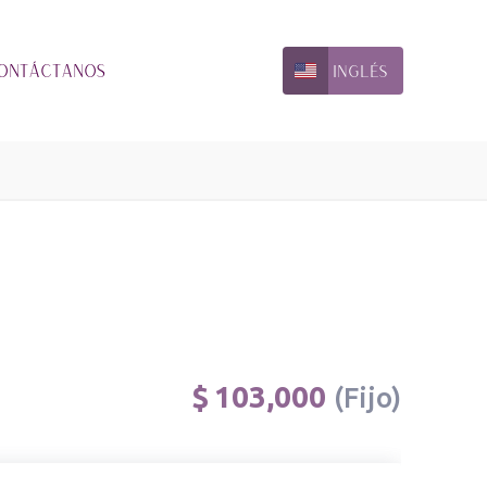
ontáctanos
inglés
$
103,000
(Fijo)