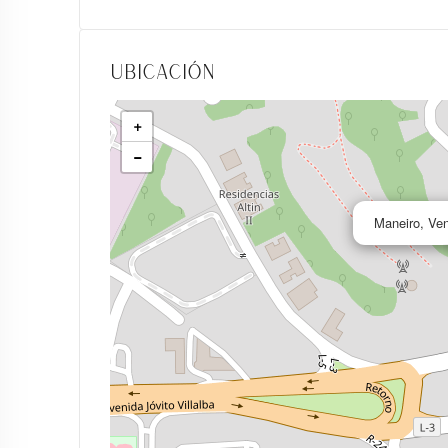
Ubicación
+
−
Maneiro, Ve