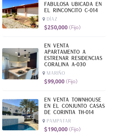
Fabulosa Ubicada En
El Rinconcito C-014
Díaz
$
250,000
(Fijo)
En Venta
Apartamento A
Estrenar Residencias
Coralina A-030
Mariño
$
99,000
(Fijo)
En Venta Townhouse
En El Conjunto Casas
De Corintia TH-014
Pampatar
$
190,000
(Fijo)